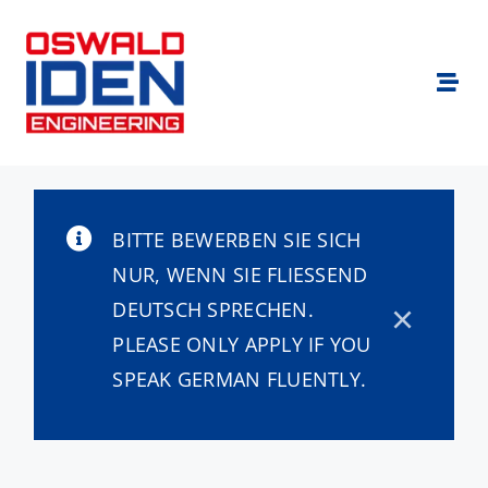
Zum
Inhalt
springen
Togg
Navi
Branchen
Für Bewerber
BITTE BEWERBEN SIE SICH
NUR, WENN SIE FLIESSEND D
Für Unternehmen
EUTSCH SPRECHEN.
×
PLEASE ONLY APPLY IF YOU
Standorte
SPEAK GERMAN FLUENTLY.
Über uns