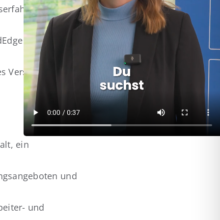
fserfahrung im
idEdge oder einem
es Verständnis und
lt, ein
dungsangeboten und
beiter- und