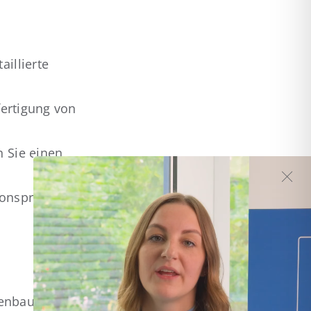
illierte
fertigung von
 Sie einen
ionsprozess zu
enbau erfolgreich