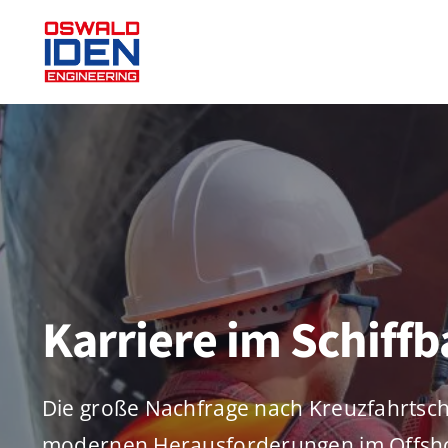
Zum
Inhalt
springen
Karriere im Schiff
Die große Nachfrage nach Kreuzfahrtsch
modernen Herausforderungen im Offsh