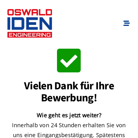
Zum
Inhalt
springen
Togg
Navi
Branchen
Für Bewerber
Vielen Dank für Ihre
Für Unternehmen
Bewerbung!
Standorte
Wie geht es jetzt weiter?
Über uns
Innerhalb von 24 Stunden erhalten Sie von
uns eine Eingangsbestätigung. Spätestens