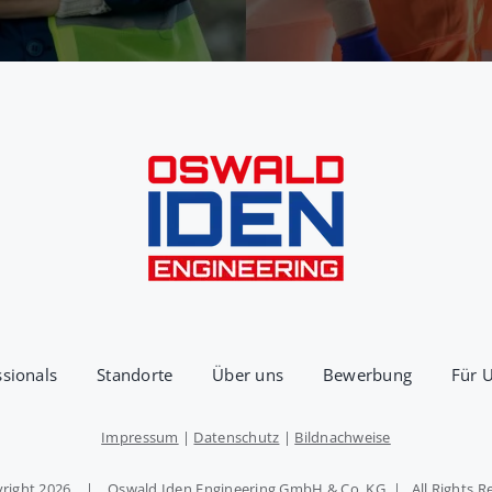
ssionals
Standorte
Über uns
Bewerbung
Für 
Impressum
|
Datenschutz
|
Bildnachweise
right
2026 | Oswald Iden Engineering GmbH & Co. KG | All Rights R