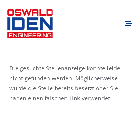
Zum
Inhalt
springen
Togg
Navi
Branchen
Für Bewerber
Die gesuchte Stellenanzeige konnte leider
nicht gefunden werden. Möglicherweise
Für Unternehmen
wurde die Stelle bereits besetzt oder Sie
haben einen falschen Link verwendet.
Standorte
Über uns